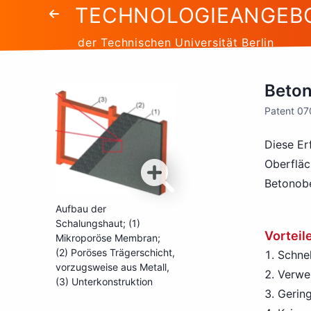
TECHNOLOGIEANGEB
der Technischen Universität Berlin
Beton
Patent 0
Diese Er
Oberfläc
Betonobe
Aufbau der
Schalungshaut; (1)
Vorteil
Mikroporöse Membran;
(2) Poröses Trägerschicht,
Schnel
vorzugsweise aus Metall,
Verwe
(3) Unterkonstruktion
Gerin