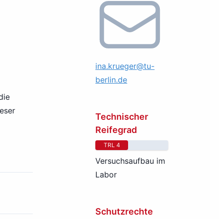
ina.krueger@tu-
berlin.de
die
ieser
Technischer
Reifegrad
TRL 4
Versuchsaufbau im
Labor
Schutzrechte