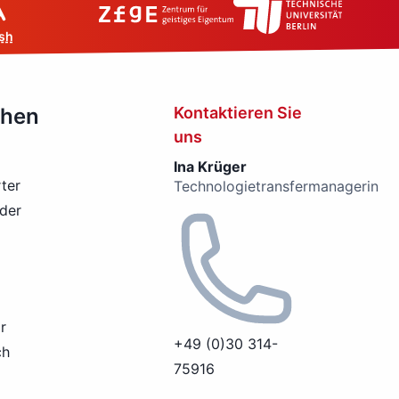
sh
chen
Kontaktieren Sie
uns
Ina Krüger
ter
Technologietransfermanagerin
 der
r
+49 (0)30 314-
ch
75916