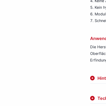
Keine 
Kein h
Modul
Schne
Anwend
Die Hers
Oberfläc
Erfindun
Hin
Tec