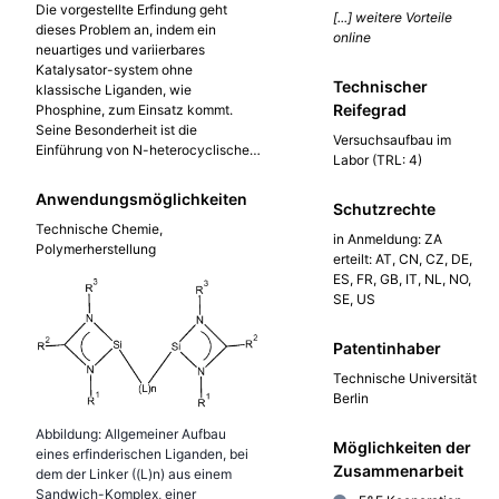
Die vorgestellte Erfindung geht
Kobaltkatalysatoren für Aldehyde
[...] weitere Vorteile
dieses Problem an, indem ein
mit größerer Kettenlänge, da hier ein
online
neuartiges und variierbares
Teil des Katalysators im Produkt
Katalysator-system ohne
verbleibt und somit verloren geht
Technischer
klassische Liganden, wie
oder ligandenmodifizierte
Reifegrad
Phosphine, zum Einsatz kommt.
Rhodiumkatalysatoren, die besser
Seine Besonderheit ist die
vom Produkt abgetrennt werden
Versuchsaufbau im
Einführung von N-heterocyclischen
können und somit besser
Labor (TRL: 4)
Silylenen am Rhodiumzentrum.
wiederverwendet werden können,
Diese Liganden besitzen ein freies
aber nur für kurzkettige Aldehyde
Anwendungsmöglichkeiten
Schutzrechte
Elektronenpaar am Siliziumatom
nutzbar sind.
Technische Chemie,
und können so die elek-tronischen
in Anmeldung: ZA
Polymerherstellung
Eigenschaften des Metallatoms
erteilt: AT, CN, CZ, DE,
modifizieren. Die
ES, FR, GB, IT, NL, NO,
Monosilylenliganden können durch
SE, US
Abstandshalter zu zwei- oder
mehrzähnigen Liganden verknüpft
Patentinhaber
werden. Diese bieten viele Vorteile,
vor allem die Bildung eines
Technische Universität
stabileren und aktiveren
Berlin
Katalysators und erzeugen eine
freie Koordinationsstelle am
Abbildung: Allgemeiner Aufbau
Möglichkeiten der
Rhodiumzentrum für die Fixierung
eines erfinderischen Liganden, bei
Zusammenarbeit
und Aktivierung des Olefinsubstrat.
dem der Linker ((L)n) aus einem
Durch die große Variabilität der
Sandwich-Komplex, einer