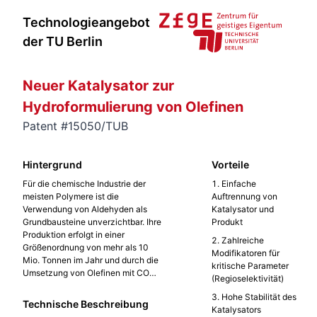
Technologieangebot
der TU Berlin
Neuer Katalysator zur
Hydroformulierung von Olefinen
Patent #15050/TUB
Hintergrund
Vorteile
Für die chemische Industrie der
Einfache
meisten Polymere ist die
Auftrennung von
Verwendung von Aldehyden als
Katalysator und
Grundbausteine unverzichtbar. Ihre
Produkt
Produktion erfolgt in einer
Zahlreiche
Größenordnung von mehr als 10
Modifikatoren für
Mio. Tonnen im Jahr und durch die
kritische Parameter
Umsetzung von Olefinen mit CO
(Regioselektivität)
und H2 (sog. Synthesegas).
Hohe Stabilität des
Derzeitige Verfahren basieren
Technische Beschreibung
Katalysators
entweder auf der Verwendung von