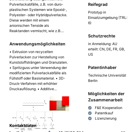
Reifegrad
Pulverlackabfälle, z.B. von duro-
entweder nur für bestimmte
plastischen Systemen wie Epoxid-,
Pulverlacksysteme geeignet oder
Prototyp in
Polyester- oder Hybridpulverlacke.
führen zu Anbackungen und
Einsatzumgebung (TRL:
Diese werden mit einem
Geräteverschleiß. Die Erfindung
6)
anionischen Tenside als
schließt diese Lücke durch
Reaktanden vermischt, wie z.B.
chemische Inaktivierung der
Schutzrechte
gesättigte Fettsäuren oder PEGs.
haftungsvermittelnden Gruppen.
Die funktionellen Gruppen werden
Anwendungsmöglichkeiten
in Anmeldung: AU
durch chemische Reaktionen wie
erteilt: CN, DE, FR, GB,
• Extrusion von recycelten
Veresterung, Ringöffnung, Amid-
US
Pulverlacken zur Herstellung von
bildung oder saure Hydrolyse
Kunststoffsträngen und Granulaten.
inaktiviert. Das anschließende
Patentinhaber
• Spritzguss unter Verwendung der
Erhitzen des Reaktand-Pulverlack-
modifizierten Pulverlackabfälle als
Gemisches (≥ 60 °C) führt zur
Technische Universität
Füllstoff oder Basismaterial. • 3D-
Aktivierung der Reaktionen und
Berlin
Druck-Verfahren mit erhöhter
Sicherstellung der Haftungsfreiheit.
Druckauflösung. • Additive
Pilotversuche in Extrusion,
Möglichkeiten der
Fertigung verbesserter Pulverlack-
Spritzguss und 3D-Druck wurden
basierter Strukturen durch Zugabe
Zusammenarbeit
mit industriellen Parameter
langkettiger Fettalkohole. •
erfolgreich durchgeführt und die
F&E Kooperation
Kombination von Pulverlackabfällen
Funktionsfähigkeit in
Patentkauf
mit Thermoplasten wie PP oder PE
verschiedenen Polymermatrizes (z.
Lizenzierung
zur Herstellung kostengünstiger
B. PE, PP) konnte nachgewiesen
Kontaktdaten
gefüllter Kompositwerkstoffe.
werden.