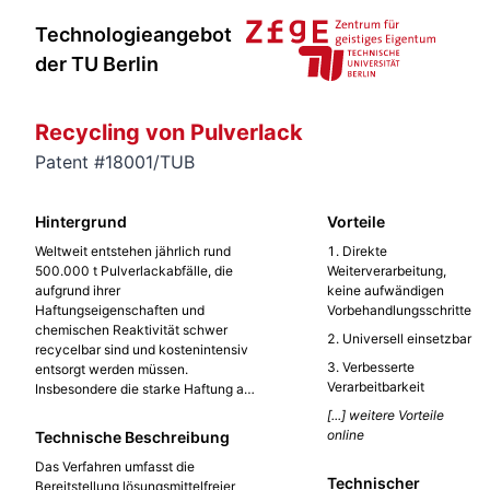
Technologieangebot
der TU Berlin
Recycling von Pulverlack
Patent #18001/TUB
Hintergrund
Vorteile
Weltweit entstehen jährlich rund
Direkte
500.000 t Pulverlackabfälle, die
Weiterverarbeitung,
aufgrund ihrer
keine aufwändigen
Haftungseigenschaften und
Vorbehandlungsschritte
chemischen Reaktivität schwer
Universell einsetzbar
recycelbar sind und kostenintensiv
Verbesserte
entsorgt werden müssen.
Verarbeitbarkeit
Insbesondere die starke Haftung an
Metalloberflächen während
[...] weitere Vorteile
thermischer Prozesse verhindert
online
Technische Beschreibung
eine wirtschaftliche
Das Verfahren umfasst die
Weiterverarbeitung. Bisherige
Technischer
Bereitstellung lösungsmittelfreier
Rückführungsverfahren sind